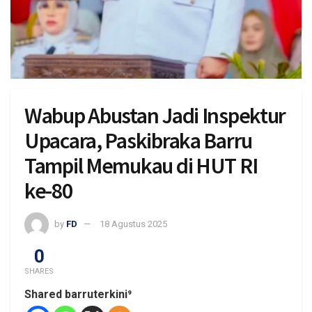
Wabup Abustan Jadi Inspektur
Upacara, Paskibraka Barru
Tampil Memukau di HUT RI
ke-80
by
FD
18 Agustus 2025
0
SHARES
Shared barruterkini⁹