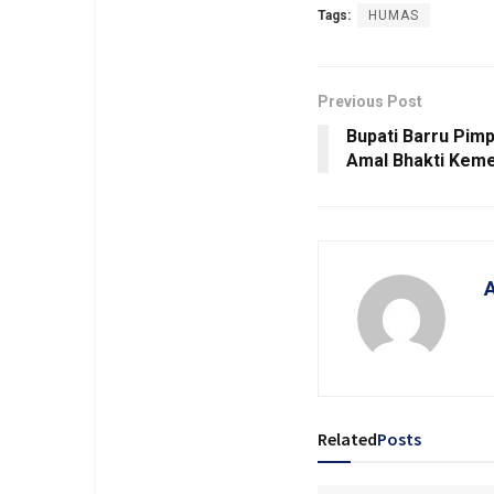
Tags:
HUMAS
Previous Post
Bupati Barru Pimp
Amal Bhakti Keme
A
Related
Posts