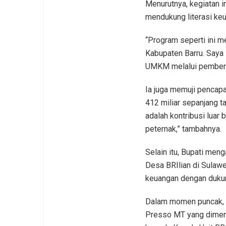
Menurutnya, kegiatan i
mendukung literasi ke
“Program seperti ini m
Kabupaten Barru. Saya
UMKM melalui pemberian
Ia juga memuji pencap
412 miliar sepanjang t
adalah kontribusi luar
peternak,” tambahnya.
Selain itu, Bupati men
Desa BRIlian di Sulawe
keuangan dengan dukun
Dalam momen puncak, B
Presso MT yang dimena