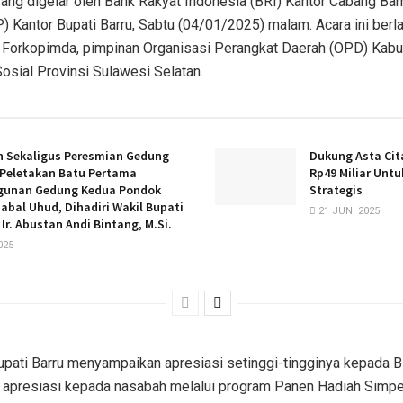
ang digelar oleh Bank Rakyat Indonesia (BRI) Kantor Cabang Barr
) Kantor Bupati Barru, Sabtu (04/01/2025) malam. Acara ini ber
r Forkopimda, pimpinan Organisasi Perangkat Daerah (OPD) Kabup
Sosial Provinsi Sulawesi Selatan.
n Sekaligus Peresmian Gedung
Dukung Asta Cit
 Peletakan Batu Pertama
Rp49 Miliar Untu
unan Gedung Kedua Pondok
Strategis
abal Uhud, Dihadiri Wakil Bupati
21 JUNI 2025
 Ir. Abustan Andi Bintang, M.Si.
025
pati Barru menyampaikan apresiasi setinggi-tingginya kepada B
apresiasi kepada nasabah melalui program Panen Hadiah Simped