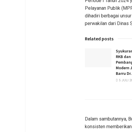
Periode I Tahun 2024 y
Pelayanan Publik (MPP
dihadiri berbagai unsu
perwakilan dari Dinas 
Related posts
Syukura
RKB dan
Pembang
Modern J
Barru Dr.
5 JULI 2
Dalam sambutannya, Bu
konsisten memberikan 