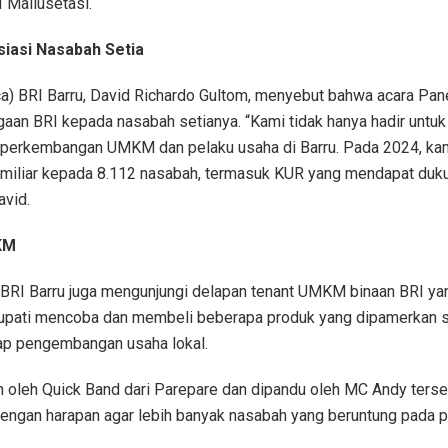
 Mallusetasi.
siasi Nasabah Setia
a) BRI Barru, David Richardo Gultom, menyebut bahwa acara Pa
gaan BRI kepada nasabah setianya. “Kami tidak hanya hadir untu
 perkembangan UMKM dan pelaku usaha di Barru. Pada 2024, kam
 miliar kepada 8.112 nasabah, termasuk KUR yang mendapat duk
avid.
KM
 BRI Barru juga mengunjungi delapan tenant UMKM binaan BRI yang
upati mencoba dan membeli beberapa produk yang dipamerkan 
ap pengembangan usaha lokal.
n oleh Quick Band dari Parepare dan dipandu oleh MC Andy ters
dengan harapan agar lebih banyak nasabah yang beruntung pada p