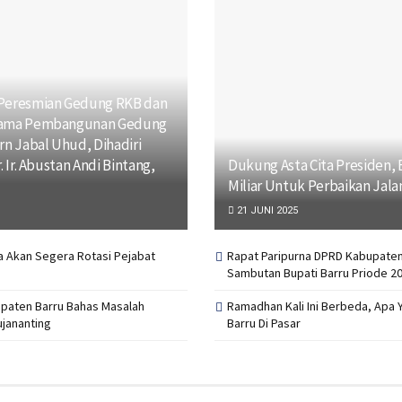
 Peresmian Gedung RKB dan
rtama Pembangunan Gedung
 Jabal Uhud, Dihadiri
. Ir. Abustan Andi Bintang,
Dukung Asta Cita Presiden, 
Miliar Untuk Perbaikan Jala
21 JUNI 2025
na Akan Segera Rotasi Pejabat
Rapat Paripurna DPRD Kabupaten
Sambutan Bupati Barru Priode 2
upaten Barru Bahas Masalah
Ramadhan Kali Ini Berbeda, Apa 
ujananting
Barru Di Pasar