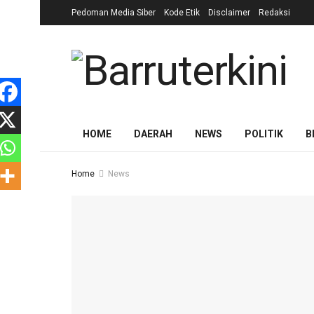
Pedoman Media Siber
Kode Etik
Disclaimer
Redaksi
HOME
DAERAH
NEWS
POLITIK
B
Home
News