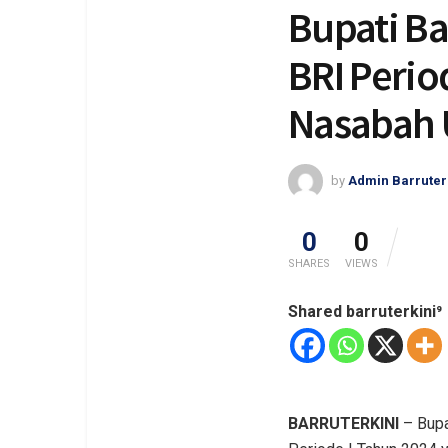
Bupati B
BRI Perio
Nasabah U
by
Admin Barruter
0
0
SHARES
VIEWS
Shared barruterkini⁹
BARRUTERKINI
– Bupa