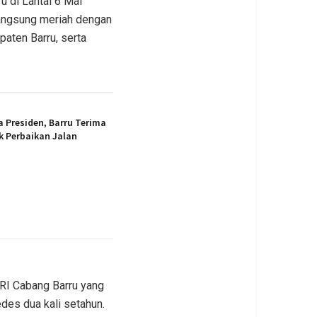
u di Lantai 6 Mal
langsung meriah dengan
aten Barru, serta
a Presiden, Barru Terima
k Perbaikan Jalan
RI Cabang Barru yang
es dua kali setahun.