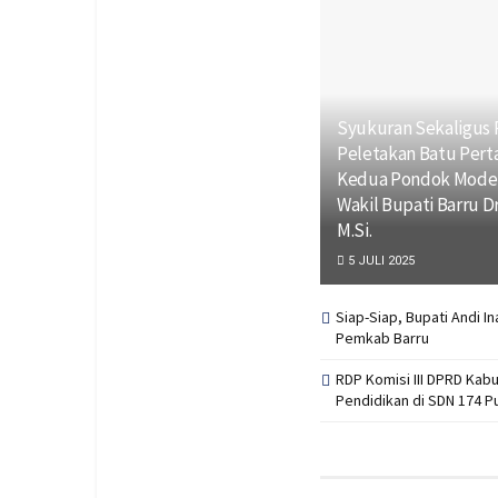
Syukuran Sekaligus
Peletakan Batu Pe
Kedua Pondok Modern
Wakil Bupati Barru Dr
M.Si.
5 JULI 2025
Siap-Siap, Bupati Andi I
Pemkab Barru
RDP Komisi III DPRD Kab
Pendidikan di SDN 174 P