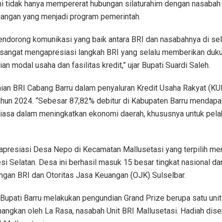
ni tidak hanya mempererat hubungan silaturahim dengan nasabah s
uangan yang menjadi program pemerintah.
endorong komunikasi yang baik antara BRI dan nasabahnya di sel
 sangat mengapresiasi langkah BRI yang selalu memberikan duk
 modal usaha dan fasilitas kredit,” ujar Bupati Suardi Saleh.
aian BRI Cabang Barru dalam penyaluran Kredit Usaha Rakyat (K
ahun 2024. “Sebesar 87,82% debitur di Kabupaten Barru mendapatka
 biasa dalam meningkatkan ekonomi daerah, khususnya untuk pel
gapresiasi Desa Nepo di Kecamatan Mallusetasi yang terpilih me
si Selatan. Desa ini berhasil masuk 15 besar tingkat nasional da
gan BRI dan Otoritas Jasa Keuangan (OJK) Sulselbar.
upati Barru melakukan pengundian Grand Prize berupa satu unit
ngkan oleh La Rasa, nasabah Unit BRI Mallusetasi. Hadiah dise