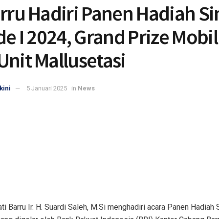
arru Hadiri Panen Hadiah S
de I 2024, Grand Prize Mobil
nit Mallusetasi
kini
5 Januari 2025
in
News
ti Barru Ir. H. Suardi Saleh, M.Si menghadiri acara Panen Hadia