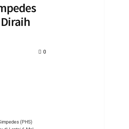
impedes
 Diraih
0
h Simpedes (PHS)