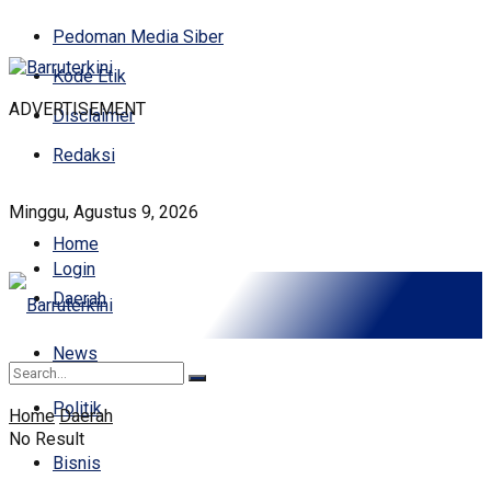
Pedoman Media Siber
Kode Etik
ADVERTISEMENT
Disclaimer
Redaksi
Minggu, Agustus 9, 2026
Home
Login
Daerah
News
Politik
Home
Daerah
No Result
Bisnis