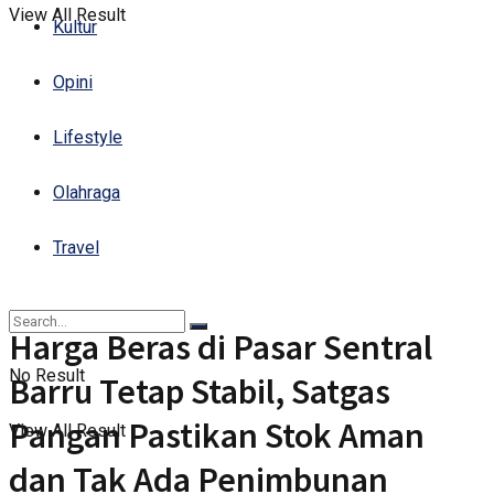
View All Result
Kultur
Opini
Lifestyle
Olahraga
Travel
Harga Beras di Pasar Sentral
No Result
Barru Tetap Stabil, Satgas
Pangan Pastikan Stok Aman
View All Result
dan Tak Ada Penimbunan