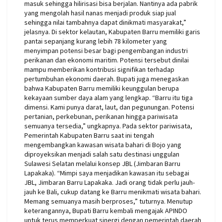
masuk sehingga hilirisasi bisa berjalan. Nantinya ada pabrik
yang mengolah hasil nanas menjadi produk siap jual
sehingga nilai tambahnya dapat dinikmati masyarakat,”
jelasnya. Di sektor kelautan, Kabupaten Barru memiliki garis
pantai sepanjang kurang lebih 78 kilometer yang
menyimpan potensi besar bagi pengembangan industri
perikanan dan ekonomi maritim. Potensi tersebut dinilai
mampu memberikan kontribusi signifikan terhadap
pertumbuhan ekonomi daerah. Bupati juga menegaskan
bahwa Kabupaten Barru memiliki keunggulan berupa
kekayaan sumber daya alam yang lengkap. “Barru itu tiga
dimensi. Kami punya darat, laut, dan pegunungan. Potensi
pertanian, perkebunan, perikanan hingga pariwisata
semuanya tersedia,” ungkapnya. Pada sektor pariwisata,
Pemerintah Kabupaten Barru saat ini tengah
mengembangkan kawasan wisata bahari di Bojo yang
diproyeksikan menjadi salah satu destinasi unggulan
Sulawesi Selatan melalui konsep JBL (Jimbaran Barru
Lapakaka). “Mimpi saya menjadikan kawasan itu sebagai
JBL, Jimbaran Barru Lapakaka. Jadi orang tidak perlu jauh-
jauh ke Bali, cukup datang ke Barru menikmati wisata bahari.
Memang semuanya masih berproses,” tuturnya. Menutup
keterangannya, Bupati Barru kembali mengajak APINDO
untuk terus memperkuat sinergi dengan pemerintah daerah