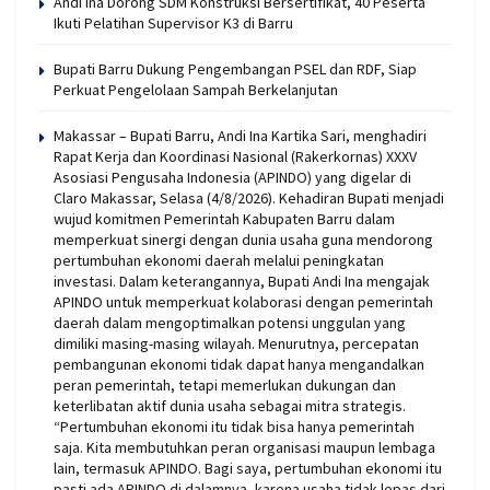
Andi Ina Dorong SDM Konstruksi Bersertifikat, 40 Peserta
Ikuti Pelatihan Supervisor K3 di Barru
Bupati Barru Dukung Pengembangan PSEL dan RDF, Siap
Perkuat Pengelolaan Sampah Berkelanjutan
Makassar – Bupati Barru, Andi Ina Kartika Sari, menghadiri
Rapat Kerja dan Koordinasi Nasional (Rakerkornas) XXXV
Asosiasi Pengusaha Indonesia (APINDO) yang digelar di
Claro Makassar, Selasa (4/8/2026). Kehadiran Bupati menjadi
wujud komitmen Pemerintah Kabupaten Barru dalam
memperkuat sinergi dengan dunia usaha guna mendorong
pertumbuhan ekonomi daerah melalui peningkatan
investasi. Dalam keterangannya, Bupati Andi Ina mengajak
APINDO untuk memperkuat kolaborasi dengan pemerintah
daerah dalam mengoptimalkan potensi unggulan yang
dimiliki masing-masing wilayah. Menurutnya, percepatan
pembangunan ekonomi tidak dapat hanya mengandalkan
peran pemerintah, tetapi memerlukan dukungan dan
keterlibatan aktif dunia usaha sebagai mitra strategis.
“Pertumbuhan ekonomi itu tidak bisa hanya pemerintah
saja. Kita membutuhkan peran organisasi maupun lembaga
lain, termasuk APINDO. Bagi saya, pertumbuhan ekonomi itu
pasti ada APINDO di dalamnya, karena usaha tidak lepas dari